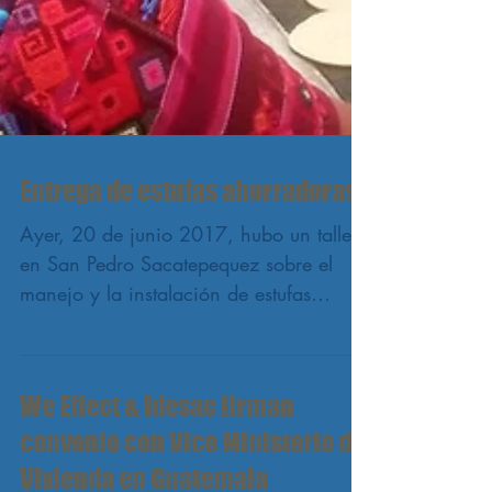
Entrega de estufas ahorradoras
Ayer, 20 de junio 2017, hubo un taller
en San Pedro Sacatepequez sobre el
manejo y la instalación de estufas
ahorradoras a un grupo de 30...
We Effect & Idesac firman