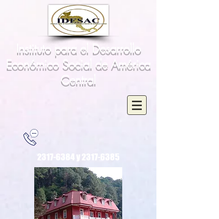
Instituto para el Desarrollo
Económico Social de América
Central
2317-6384
y
2317-6385