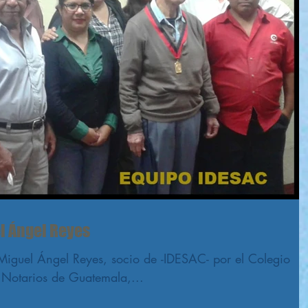
l Ángel Reyes
Miguel Ángel Reyes, socio de -IDESAC- por el Colegio
 Notarios de Guatemala,...