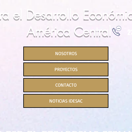
para el Desarrollo Económi
América Central
2
NOSOTROS
PROYECTOS
CONTACTO
NOTICIAS IDESAC