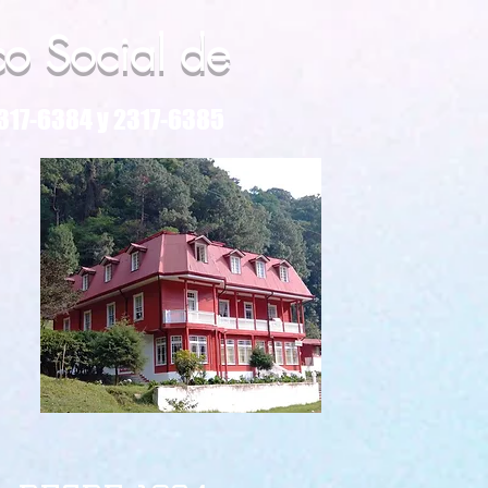
co Social de
317-6384 y 2317-6385