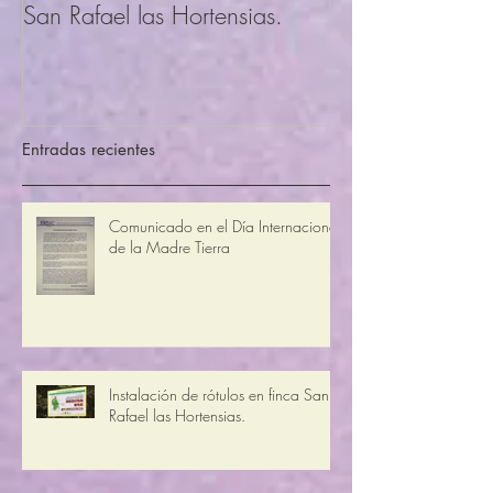
San Rafael las Hortensias.
Entradas recientes
Comunicado en el Día Internacional
de la Madre Tierra
Instalación de rótulos en finca San
Rafael las Hortensias.