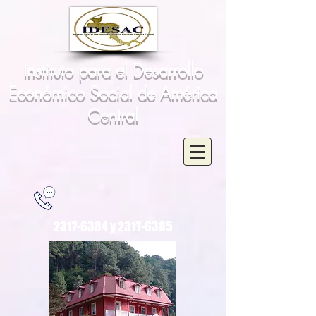
Instituto para el Desarrollo
Económico Social de América
Central
2317-6384
y
2317-6385