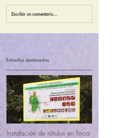
Escribir un comentario...
Instalación de rótulos en
Instalación de ró
finca San Rafael las
Finca San Rafael
Hortensias.
Hortensias, en Co
Alux
Entradas destacadas
Instalación de rótulos en finca
APLICA O COM